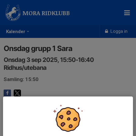
MORA RIDKLUBB
Logga in
Kalender
Onsdag grupp 1 Sara
Onsdag 3 sep 2025, 15:50-16:40
Ridhus/utebana
Samling: 15:50