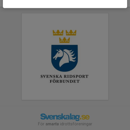
För
smarta
idrottsföreningar