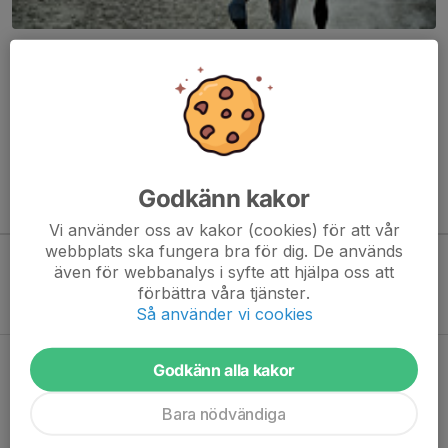
Här hamnar automatiskt de senaste nyheterna på hemsidan. För
att kunna börja administrera hemsidan loggar du in högst upp till
höger.
/Svenskalag.se
Godkänn kakor
Kommande aktiviteter
Vi använder oss av kakor (cookies) för att vår
webbplats ska fungera bra för dig. De används
även för webbanalys i syfte att hjälpa oss att
Inga aktiviteter inbokade
förbättra våra tjänster.
Så använder vi cookies
Hela kalendern
Godkänn alla kakor
Bara nödvändiga