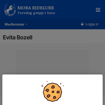
MORA RIDKLUBB
Torsdag grupp 1 Sara
Logga in
Medlemmar
Evita Bozell
Ålder
14 år