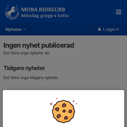
MORA RIDKLUBB
Måndag grupp 4 Sofia
Logga in
Nyheter
Ingen nyhet publicerad
Det finns inga nyheter än.
Tidigare nyheter
Det finns inga tidigare nyheter