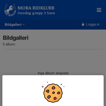
MORA RIDKLUBB
Onsdag grupp 2 Sara
Logga in
Bildgalleri
Bildgalleri
0 album
Inga album skapade