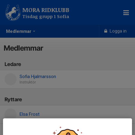
MORA RIDKLUBB
Tisdag grupp 1 Sofia
Logga in
Medlemmar
Medlemmar
Ledare
Sofia Hjalmarsson
Instruktör
Ryttare
Elsa Frost
Meia nygårds