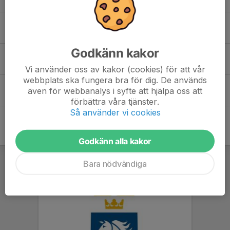
Olivia Holm
Godkänn kakor
Tyra Isberg
Vi använder oss av kakor (cookies) för att vår
webbplats ska fungera bra för dig. De används
Vendela Wanner Brygt
även för webbanalys i syfte att hjälpa oss att
förbättra våra tjänster.
Så använder vi cookies
Godkänn alla kakor
Bara nödvändiga