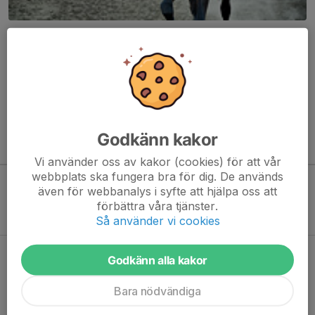
Här hamnar automatiskt de senaste nyheterna på hemsidan. För
att kunna börja administrera hemsidan loggar du in högst upp till
höger.
/Svenskalag.se
Godkänn kakor
Kommande aktiviteter
Vi använder oss av kakor (cookies) för att vår
webbplats ska fungera bra för dig. De används
även för webbanalys i syfte att hjälpa oss att
Inga aktiviteter inbokade
förbättra våra tjänster.
Så använder vi cookies
Hela kalendern
Godkänn alla kakor
Bara nödvändiga