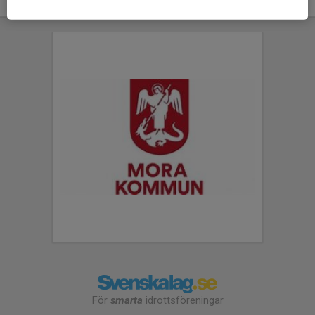
För
smarta
idrottsföreningar