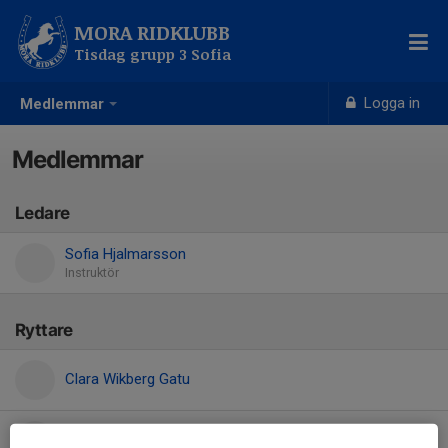
MORA RIDKLUBB
Tisdag grupp 3 Sofia
Logga in
Medlemmar
Medlemmar
Ledare
Sofia Hjalmarsson
Instruktör
Ryttare
Clara Wikberg Gatu
Eira Villamo