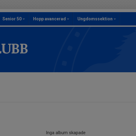
Senior 50
Hopp avancerad
Ungdomssektion
LUBB
Inga album skapade