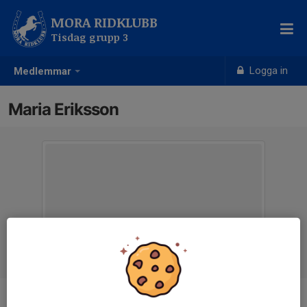
MORA RIDKLUBB
Tisdag grupp 3
Logga in
Medlemmar
Maria Eriksson
Ålder
46 år