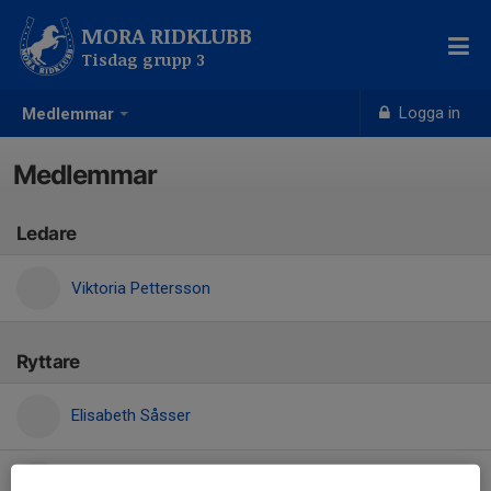
MORA RIDKLUBB
Tisdag grupp 3
Logga in
Medlemmar
Medlemmar
Ledare
Viktoria Pettersson
Ryttare
Elisabeth Såsser
Lena Liljedal