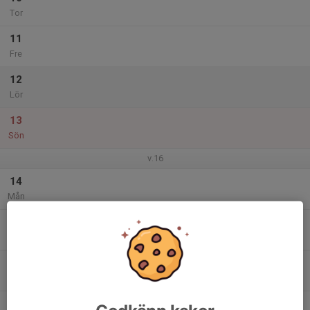
Tor
11
Fre
12
Lör
13
Sön
v.16
14
Mån
15
Tis
16
Ons
17