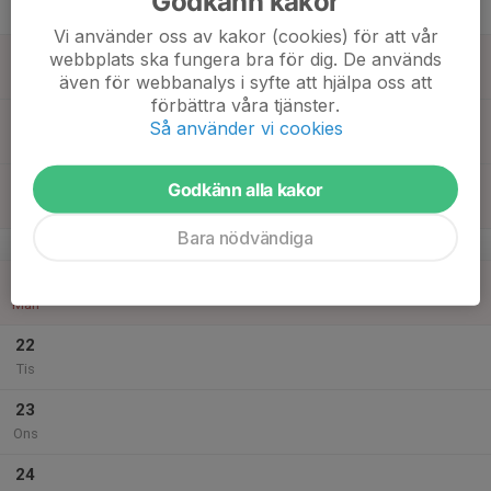
Godkänn kakor
Tor
Vi använder oss av kakor (cookies) för att vår
18
webbplats ska fungera bra för dig. De används
Fre
även för webbanalys i syfte att hjälpa oss att
förbättra våra tjänster.
19
Så använder vi cookies
Lör
20
Godkänn alla kakor
Sön
Bara nödvändiga
v.17
21
Mån
22
Tis
23
Ons
24