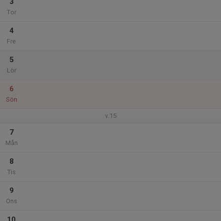
3
Tor
4
Fre
5
Lör
6
Sön
v.15
7
Mån
8
Tis
9
Ons
10