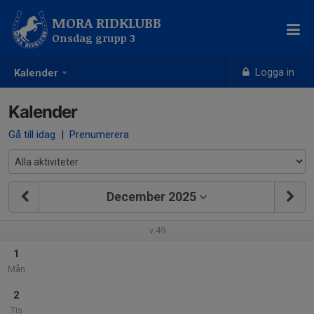
MORA RIDKLUBB
Onsdag grupp 3
Logga in
Kalender
Kalender
Gå till idag
|
Prenumerera
December 2025
v.49
1
Mån
2
Tis