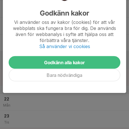
17
Godkänn kakor
Ons
Vi använder oss av kakor (cookies) för att vår
18
webbplats ska fungera bra för dig. De används
Tor
även för webbanalys i syfte att hjälpa oss att
19
förbättra våra tjänster.
Så använder vi cookies
Fre
20
Godkänn alla kakor
Lör
21
Bara nödvändiga
Sön
v.52
22
Mån
23
Tis