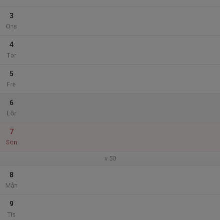
3
Ons
4
Tor
5
Fre
6
Lör
7
Sön
v.50
8
Mån
9
Tis