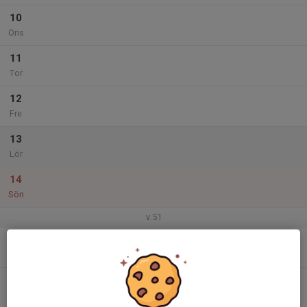
10
Ons
11
Tor
12
Fre
13
Lör
14
Sön
v.51
15
Mån
16
Tis