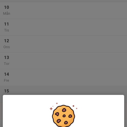
10
Mån
11
Tis
12
Ons
13
Tor
14
Fre
15
Lör
16
Sön
v.12