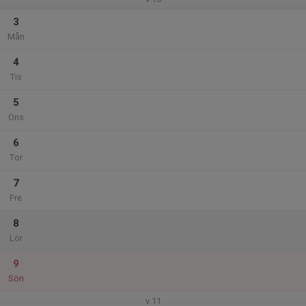
3
Mån
4
Tis
5
Ons
6
Tor
7
Fre
8
Lör
9
Sön
v.11