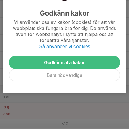
17
Godkänn kakor
Mån
Vi använder oss av kakor (cookies) för att vår
18
webbplats ska fungera bra för dig. De används
Tis
även för webbanalys i syfte att hjälpa oss att
19
förbättra våra tjänster.
Så använder vi cookies
Ons
20
Godkänn alla kakor
Tor
21
Bara nödvändiga
Fre
22
Lör
23
Sön
v.13