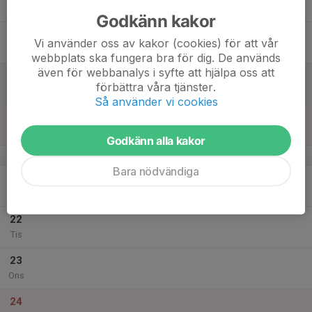
Tor
Godkänn kakor
18
Vi använder oss av kakor (cookies) för att vår
Fre
webbplats ska fungera bra för dig. De används
även för webbanalys i syfte att hjälpa oss att
19
förbättra våra tjänster.
Lör
Så använder vi cookies
20
Sön
Godkänn alla kakor
v.52
Bara nödvändiga
21
Mån
22
Tis
23
Ons
24