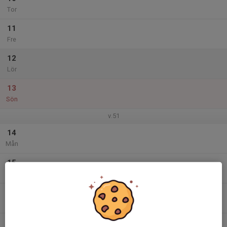
Tor
11
Fre
12
Lör
13
Sön
v.51
14
Mån
15
Tis
16
Ons
17