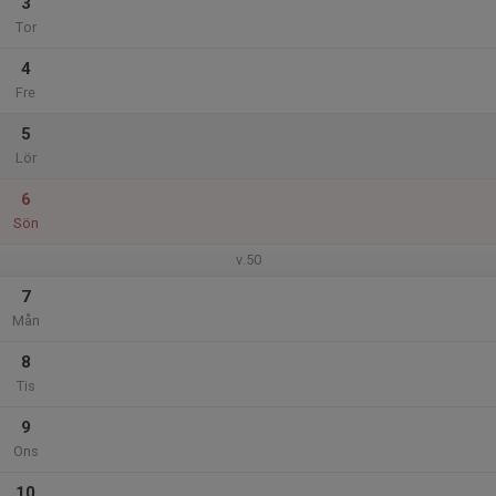
3
Tor
4
Fre
5
Lör
6
Sön
v.50
7
Mån
8
Tis
9
Ons
10