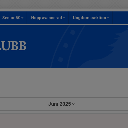
Senior 50
Hopp avancerad
Ungdomssektion
LUBB
a
Juni 2025