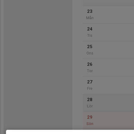
23
Mån
24
Tis
25
Ons
26
Tor
27
Fre
28
Lör
29
Sön