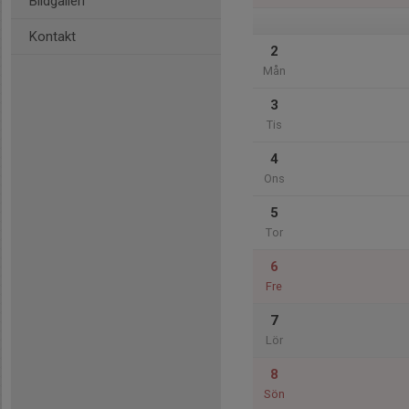
Bildgalleri
Kontakt
2
Mån
3
Tis
4
Ons
5
Tor
6
Fre
7
Lör
8
Sön