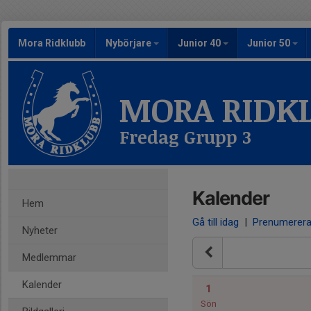
Mora Ridklubb
Nybörjare
Junior 40
Junior 50
MORA RIDK
Fredag Grupp 3
Kalender
Hem
Gå till idag
|
Prenumerer
Nyheter
Medlemmar
Kalender
1
Sön