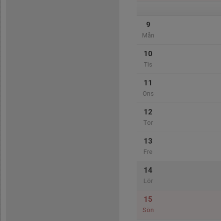
9
Mån
10
Tis
11
Ons
12
Tor
13
Fre
14
Lör
15
Sön