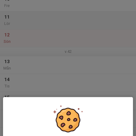
Fre
11
Lör
12
Sön
v.42
13
Mån
14
Tis
15
Ons
16
Tor
17