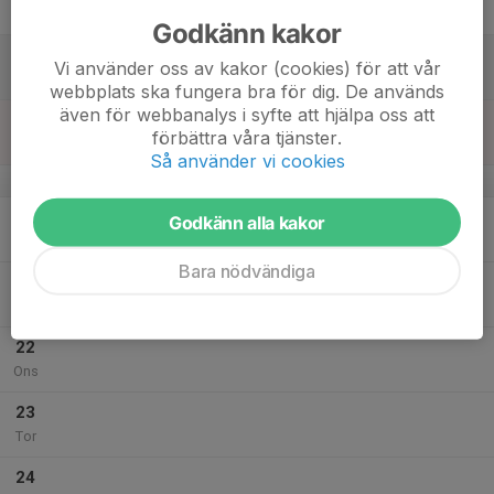
Fre
Godkänn kakor
18
Vi använder oss av kakor (cookies) för att vår
Lör
webbplats ska fungera bra för dig. De används
även för webbanalys i syfte att hjälpa oss att
19
förbättra våra tjänster.
Sön
Så använder vi cookies
v.43
20
Godkänn alla kakor
Mån
Bara nödvändiga
21
Tis
22
Ons
23
Tor
24