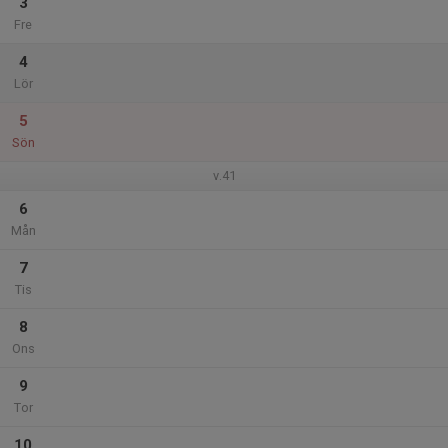
3
Fre
4
Lör
5
Sön
v.41
6
Mån
7
Tis
8
Ons
9
Tor
10